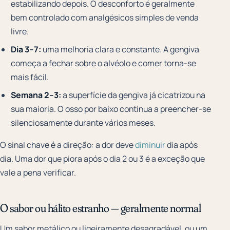
estabilizando depois. O desconforto é geralmente
bem controlado com analgésicos simples de venda
livre.
Dia 3–7:
uma melhoria clara e constante. A gengiva
começa a fechar sobre o alvéolo e comer torna-se
mais fácil.
Semana 2–3:
a superfície da gengiva já cicatrizou na
sua maioria. O osso por baixo continua a preencher-se
silenciosamente durante vários meses.
O sinal chave é a direção: a dor deve
diminuir
dia após
dia. Uma dor que piora após o dia 2 ou 3 é a exceção que
vale a pena verificar.
O sabor ou hálito estranho — geralmente normal
Um sabor metálico ou ligeiramente desagradável, ou um