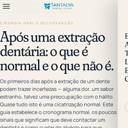
←
Biblioteca de Saúde
Início
/
Saúde
/
Recuperação de Extração
CIRURGIA ORAL E RECUPERAÇÃO
Após uma extração
dentária: o que é
normal e o que não é.
B
Os primeiros dias após a extração de um dente
podem trazer incertezas — alguma dor, um sabor
estranho, talvez uma preocupação com o hálito.
Quase tudo isto é uma cicatrização normal. Este
guia estabelece o cronograma normal, os poucos
sinais que significam que deve contactar um
dentista e como cuidar do alvéolo para que