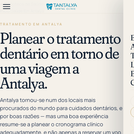
←
Biblioteca de Saúde
Início
/
Saúde
/
Em Antalya
TRATAMENTO EM ANTALYA
Planear o tratamento
dentário em torno de
uma viagem a
B
Antalya.
Antalya tornou-se num dos locais mais
procurados do mundo para cuidados dentários, e
por boas razões — mas uma boa experiência
resume-se a planear o cronograma clínico
adequadamente, e não apenas a reservar um voo.