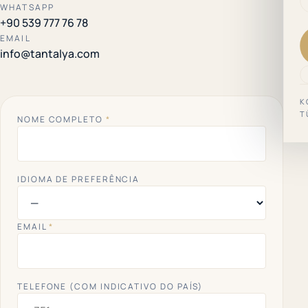
WHATSAPP
+90 539 777 76 78
EMAIL
info@tantalya.com
K
T
NOME COMPLETO
*
IDIOMA DE PREFERÊNCIA
EMAIL
*
TELEFONE (COM INDICATIVO DO PAÍS)