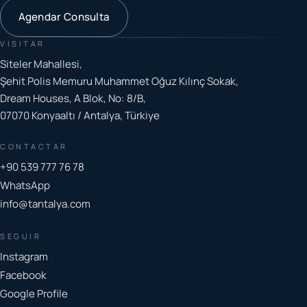
Agendar Consulta
VISITAR
Siteler Mahallesi,
Şehit Polis Memuru Muhammet Oğuz Kılınç Sokak,
Dream Houses, A Blok, No: 8/B,
07070 Konyaaltı / Antalya, Türkiye
CONTACTAR
+90 539 777 76 78
WhatsApp
info@tantalya.com
SEGUIR
Instagram
Facebook
Google Profile