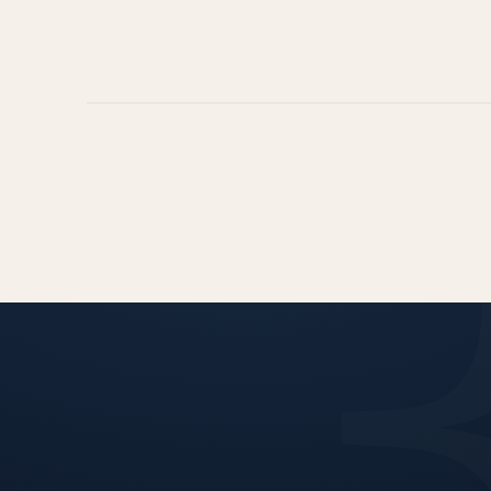
EXIBIR 
O mapa é carregado via 
você opta por exibi-lo — 
ao Google antes d