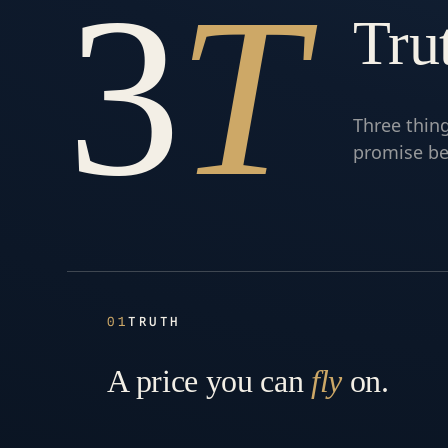
3
T
Tru
Three thin
promise be
01
TRUTH
A price you can
fly
on.