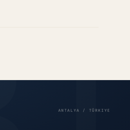
MAPA
Google apenas quando
nenhum dado é enviado
esse momento.
ANTALYA / TÜRKIYE