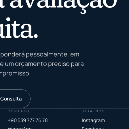
ita.
esponderá pessoalmente, em
e um orçamento preciso para
mpromisso.
 Consulta
CONTATO
SIGA-NOS
+90 539 777 76 78
Instagram
WhatsApp
Facebook