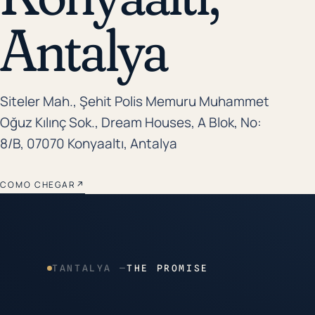
Antalya
Siteler Mah., Şehit Polis Memuru Muhammet
Oğuz Kılınç Sok., Dream Houses, A Blok, No:
8/B, 07070 Konyaaltı, Antalya
COMO CHEGAR
↗
TANTALYA —
THE PROMISE