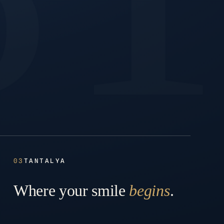
03
TANTALYA
Where your smile
begins
.