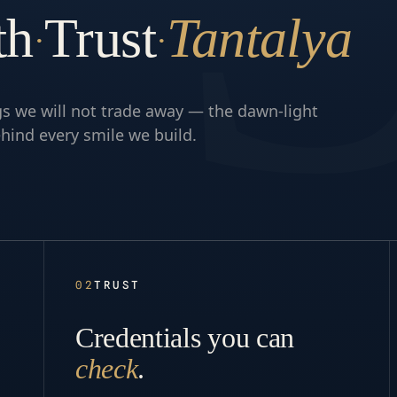
th
Trust
Tantalya
·
·
gs we will not trade away — the dawn-light
hind every smile we build.
02
TRUST
Credentials you can
check
.