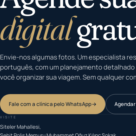
digital
gratu
Envie-nos algumas fotos. Um especialista r
português, com um planejamento detalhado 
você organizar sua viagem. Sem qualquer co
Fale com a clínica pelo WhatsApp
→
Agendar
VISITE
Siteler Mahallesi,
Şehit Polis Memuru Muhammet Oğuz Kılınç Sokak,