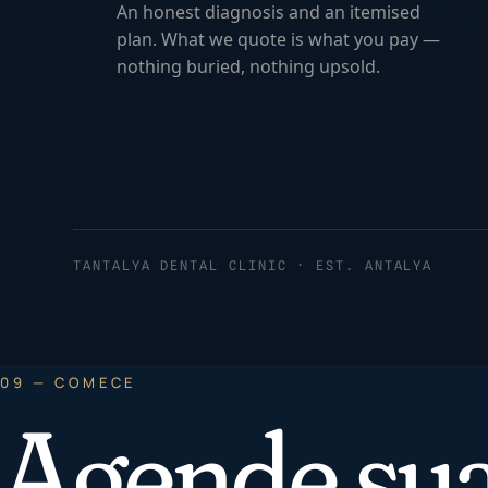
An honest diagnosis and an itemised
plan. What we quote is what you pay —
nothing buried, nothing upsold.
TANTALYA DENTAL CLINIC · EST. ANTALYA
09 — COMECE
Agende sua