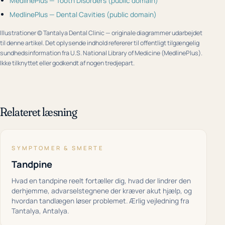
MedlinePlus — Tooth Disorders (public domain)
MedlinePlus — Dental Cavities (public domain)
Illustrationer © Tantalya Dental Clinic — originale diagrammer udarbejdet
til denne artikel. Det oplysende indhold refererer til offentligt tilgængelig
sundhedsinformation fra U.S. National Library of Medicine (MedlinePlus).
Ikke tilknyttet eller godkendt af nogen tredjepart.
Relateret læsning
SYMPTOMER & SMERTE
Tandpine
Hvad en tandpine reelt fortæller dig, hvad der lindrer den
derhjemme, advarselstegnene der kræver akut hjælp, og
hvordan tandlægen løser problemet. Ærlig vejledning fra
Tantalya, Antalya.