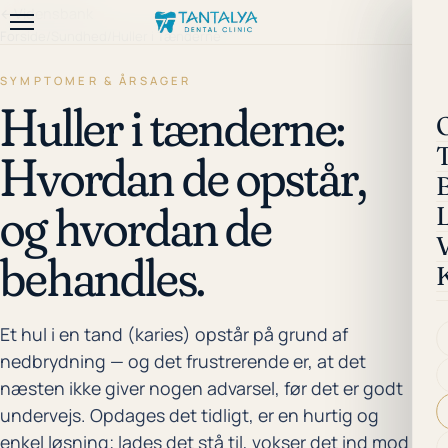
←
Vidensbank
Forside
/
Sundhed
/
Huller i Tænderne
SYMPTOMER & ÅRSAGER
Huller i tænderne:
Hvordan de opstår,
og hvordan de
behandles.
Et hul i en tand (karies) opstår på grund af
nedbrydning — og det frustrerende er, at det
næsten ikke giver nogen advarsel, før det er godt
undervejs. Opdages det tidligt, er en hurtig og
enkel løsning; lades det stå til, vokser det ind mod