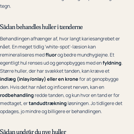
tegn.
Sådan behandles huller i tænderne
Behandlingen afhænger af, hvor langt kariesangrebet er
nået. En meget tidlig 'white-spot'-læsion kan
remineraliseres med
fluor
og bedre mundhygiejne. Et
egentligt hul renses ud og genopbygges med en
fyldning
.
Større huller, der har svækket tanden, kan kræve et
indlæg (inlay/onlay) eller en krone
for at genopbygge
den. Hvis det har nået og inficeret nerven, kan en
rodbehandling
redde tanden, og kun hvor en tand er for
medtaget, er
tandudtrækning
løsningen. Jo tidligere det
opdages, jo mindre og billigere er behandlingen.
Sådan undgår du nye huller