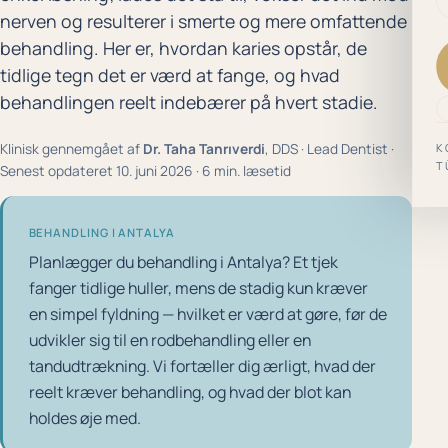
nerven og resulterer i smerte og mere omfattende
behandling. Her er, hvordan karies opstår, de
tidlige tegn det er værd at fange, og hvad
behandlingen reelt indebærer på hvert stadie.
Klinisk gennemgået af
Dr. Taha Tanrıverdi
, DDS · Lead Dentist ·
K
T
Senest opdateret 10. juni 2026 · 6 min. læsetid
BEHANDLING I ANTALYA
Planlægger du behandling i Antalya? Et tjek
fanger tidlige huller, mens de stadig kun kræver
en simpel fyldning — hvilket er værd at gøre, før de
udvikler sig til en rodbehandling eller en
tandudtrækning. Vi fortæller dig ærligt, hvad der
reelt kræver behandling, og hvad der blot kan
holdes øje med.