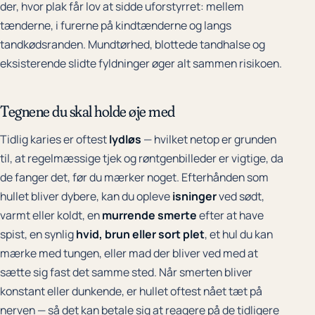
der, hvor plak får lov at sidde uforstyrret: mellem
tænderne, i furerne på kindtænderne og langs
tandkødsranden. Mundtørhed, blottede tandhalse og
eksisterende slidte fyldninger øger alt sammen risikoen.
Tegnene du skal holde øje med
Tidlig karies er oftest
lydløs
— hvilket netop er grunden
til, at regelmæssige tjek og røntgenbilleder er vigtige, da
de fanger det, før du mærker noget. Efterhånden som
hullet bliver dybere, kan du opleve
isninger
ved sødt,
varmt eller koldt, en
murrende smerte
efter at have
spist, en synlig
hvid, brun eller sort plet
, et hul du kan
mærke med tungen, eller mad der bliver ved med at
sætte sig fast det samme sted. Når smerten bliver
konstant eller dunkende, er hullet oftest nået tæt på
nerven — så det kan betale sig at reagere på de tidligere