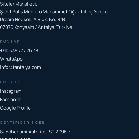
Siteler Mahallesi,
Şehit Polis Memuru Muhammet Oğuz Kılınç Sokak,
Dream Houses, A Blok, No: 8/B,
07070 Konyaaltı / Antalya, Türkiye
KONTAKT
+90 539 777 76 78
WhatsApp
info@tantalya.com
FØLG OS
Instagram
Facebook
Google Profile
CERTIFICERINGER
Sundhedsministeriet · ST-2095
→