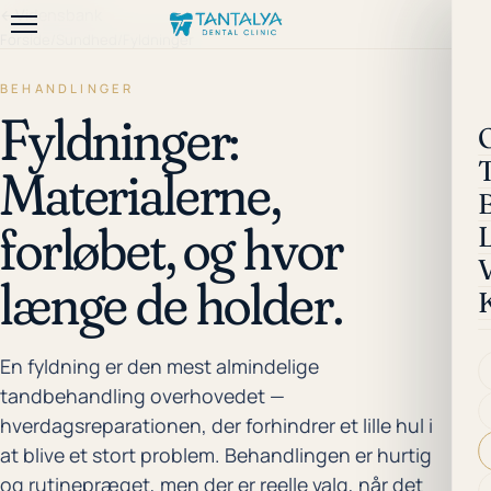
←
Vidensbank
Forside
/
Sundhed
/
Fyldninger
BEHANDLINGER
Fyldninger:
Materialerne,
forløbet, og hvor
længe de holder.
En fyldning er den mest almindelige
tandbehandling overhovedet —
hverdagsreparationen, der forhindrer et lille hul i
at blive et stort problem. Behandlingen er hurtig
og rutinepræget, men der er reelle valg, når det