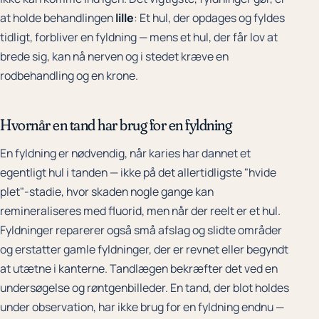
at holde behandlingen
lille
: Et hul, der opdages og fyldes
tidligt, forbliver en fyldning — mens et hul, der får lov at
brede sig, kan nå nerven og i stedet kræve en
rodbehandling og en krone.
Hvornår en tand har brug for en fyldning
En fyldning er nødvendig, når karies har dannet et
egentligt hul i tanden — ikke på det allertidligste "hvide
plet"-stadie, hvor skaden nogle gange kan
remineraliseres med fluorid, men når der reelt er et hul.
Fyldninger reparerer også små afslag og slidte områder
og erstatter gamle fyldninger, der er revnet eller begyndt
at utætne i kanterne. Tandlægen bekræfter det ved en
undersøgelse og røntgenbilleder. En tand, der blot holdes
under observation, har ikke brug for en fyldning endnu —