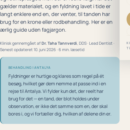
gælder materialet, og en fyldning lavet i tide er
langt enklere end en, der venter, til tanden har
brug for en krone eller rodbehandling. Her er en
ærlig guide uden fagjargon.
Klinisk gennemgået af
Dr. Taha Tanrıverdi
, DDS · Lead Dentist ·
K
T
Senest opdateret 10. juni 2026 · 6 min. læsetid
BEHANDLING I ANTALYA
Fyldninger er hurtige og klares som regel på ét
besøg, hvilket gør dem nemme at passe ind i en
rejse til Antalya. Vi fylder kun det, der reelt har
brug for det — en tand, der blot holdes under
observation, er ikke det samme som en, der skal
bores i, og vi fortæller dig, hvilken af delene din er.