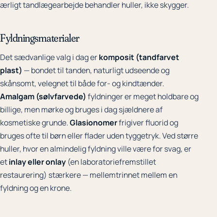
ærligt tandlægearbejde behandler huller, ikke skygger.
Fyldningsmaterialer
Det sædvanlige valg i dag er
komposit (tandfarvet
plast)
— bondet til tanden, naturligt udseende og
skånsomt, velegnet til både for- og kindtænder.
Amalgam (sølvfarvede)
fyldninger er meget holdbare og
billige, men mørke og bruges i dag sjældnere af
kosmetiske grunde.
Glasionomer
frigiver fluorid og
bruges ofte til børn eller flader uden tyggetryk. Ved større
huller, hvor en almindelig fyldning ville være for svag, er
et
inlay eller onlay
(en laboratoriefremstillet
restaurering) stærkere — mellemtrinnet mellem en
fyldning og en krone.