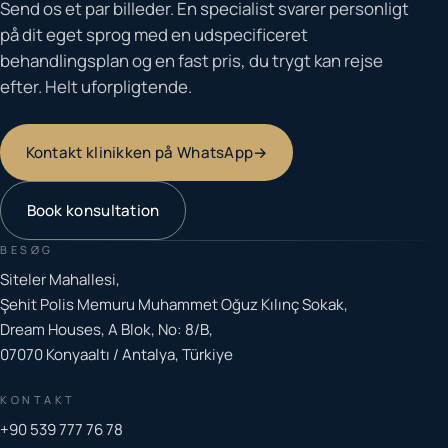
Send os et par billeder. En specialist svarer personligt
på dit eget sprog med en udspecificeret
behandlingsplan og en fast pris, du trygt kan rejse
efter. Helt uforpligtende.
Kontakt klinikken på WhatsApp
→
Book konsultation
BESØG
Siteler Mahallesi,
Şehit Polis Memuru Muhammet Oğuz Kılınç Sokak,
Dream Houses, A Blok, No: 8/B,
07070 Konyaaltı / Antalya, Türkiye
KONTAKT
+90 539 777 76 78