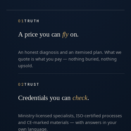
01
TRUTH
A price you can
fly
on.
An honest diagnosis and an itemised plan. What we
quote is what you pay — nothing buried, nothing
upsold.
02
TRUST
Credentials you can
check
.
Ministry-licensed specialists, ISO-certified processes
and CE-marked materials — with answers in your
own language.