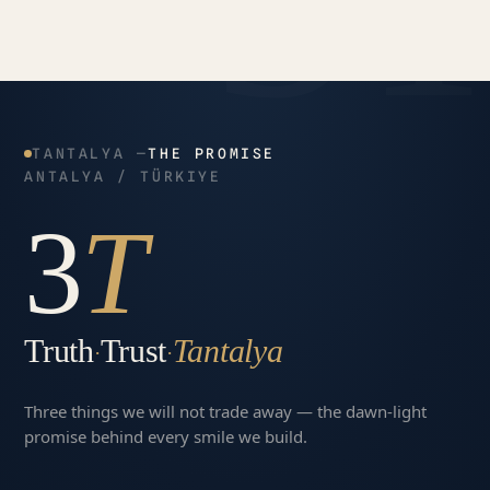
TANTALYA —
THE PROMISE
ANTALYA / TÜRKIYE
3
T
Truth
Trust
Tantalya
·
·
Three things we will not trade away — the dawn-light
promise behind every smile we build.