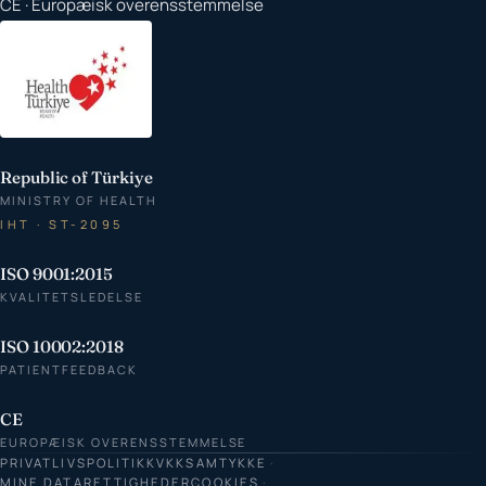
CE · Europæisk overensstemmelse
Republic of Türkiye
MINISTRY OF HEALTH
IHT · ST-2095
ISO 9001:2015
KVALITETSLEDELSE
ISO 10002:2018
PATIENTFEEDBACK
CE
EUROPÆISK OVERENSSTEMMELSE
PRIVATLIVSPOLITIK
KVKK
SAMTYKKE
MINE DATARETTIGHEDER
COOKIES