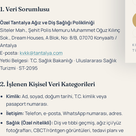
1. Veri Sorumlusu
Özel Tantalya Ağız ve Diş Sağlığı Polikliniği
Siteler Mah., Şehit Polis Memuru Muhammet Oğuz Kılınç
Sok., Dream Houses, A Blok, No: 8/B, 07070 Konyaaltı /
Antalya
K
T
E-posta:
kvkk@tantalya.com
Yetki Belgesi: T.C. Sağlık Bakanlığı · Uluslararası Sağlık
Turizmi · ST-2095
2. İşlenen Kişisel Veri Kategorileri
Kimlik:
Ad, soyad, doğum tarihi, T.C. kimlik veya
pasaport numarası.
İletişim:
Telefon, e-posta, WhatsApp numarası, adres.
Sağlık (Özel nitelikli):
Diş ve tıbbi geçmiş, ağız içi/yüz
fotoğrafları, CBCT/röntgen görüntüleri, tedavi planı ve