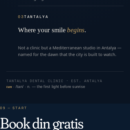
03
TANTALYA
Where your smile
begins
.
Not a clinic but a Mediterranean studio in Antalya —
named for the dawn that the city is built to watch.
TANTALYA DENTAL CLINIC · EST. ANTALYA
tan
· /tan/ · n. — the first light before sunrise
09 — START
Book din gratis