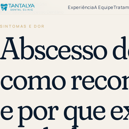
←
Biblioteca de Saúde
Experiência
A Equipe
Tratam
Início
/
Saúde
/
Abscesso Dentário
SINTOMAS E DOR
Abscesso d
como reco
e por que e