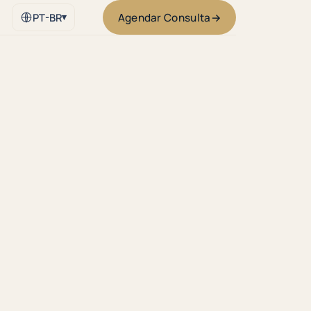
Agendar Consulta
→
PT-BR
▾