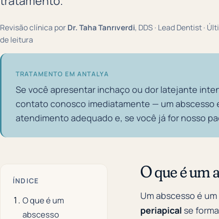
tratamento.
Revisão clínica por
Dr. Taha Tanrıverdi
, DDS · Lead Dentist · Úl
de leitura
TRATAMENTO EM ANTALYA
Se você apresentar inchaço ou dor latejante inte
contato conosco imediatamente — um abscesso ex
atendimento adequado e, se você já for nosso pac
O que é um 
ÍNDICE
Um abscesso é um 
O que é um
periapical
se forma
abscesso