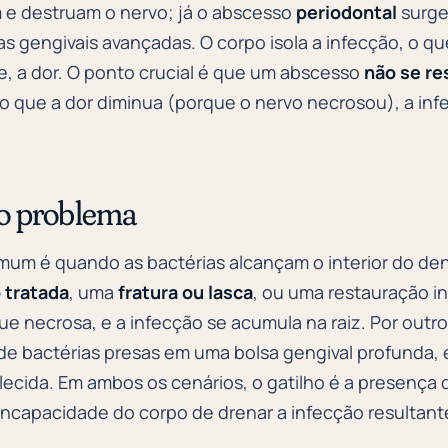
 e destruam o nervo; já o abscesso
periodontal
surge
s gengivais avançadas. O corpo isola a infecção, o qu
 a dor. O ponto crucial é que um abscesso
não se re
 que a dor diminua (porque o nervo necrosou), a inf
 o problema
um é quando as bactérias alcançam o interior do de
 tratada
, uma
fratura ou lasca
, ou uma restauração in
ue necrosa, e a infecção se acumula na raiz. Por outr
de bactérias presas em uma bolsa gengival profunda,
lecida. Em ambos os cenários, o gatilho é a presença
incapacidade do corpo de drenar a infecção resultante