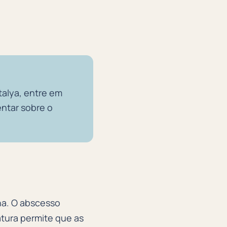
talya, entre em
ntar sobre o
na. O abscesso
atura permite que as