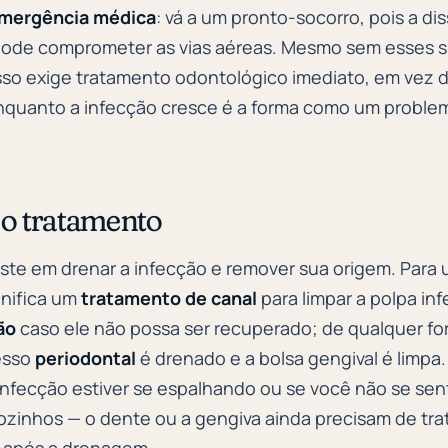
emergência médica
: vá a um pronto-socorro, pois a 
pode comprometer as vias aéreas. Mesmo sem esses si
o exige tratamento odontológico imediato, em vez d
nquanto a infecção cresce é a forma como um proble
 o tratamento
ste em drenar a infecção e remover sua origem. Para
gnifica um
tratamento de canal
para limpar a polpa inf
ão
caso ele não possa ser recuperado; de qualquer fo
esso
periodontal
é drenado e a bolsa gengival é limpa
 infecção estiver se espalhando ou se você não se sen
ozinhos — o dente ou a gengiva ainda precisam de trat
o após a drenagem.