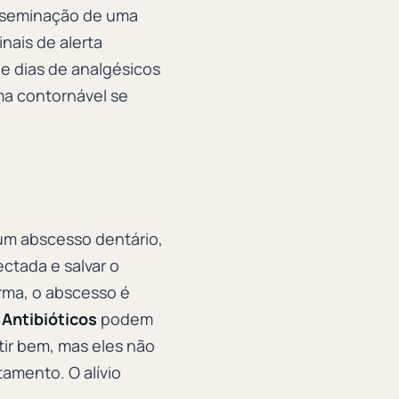
disseminação de uma
nais de alerta
e dias de analgésicos
ma contornável se
 um abscesso dentário,
ectada e salvar o
rma, o abscesso é
.
Antibióticos
podem
tir bem, mas eles não
amento. O alívio