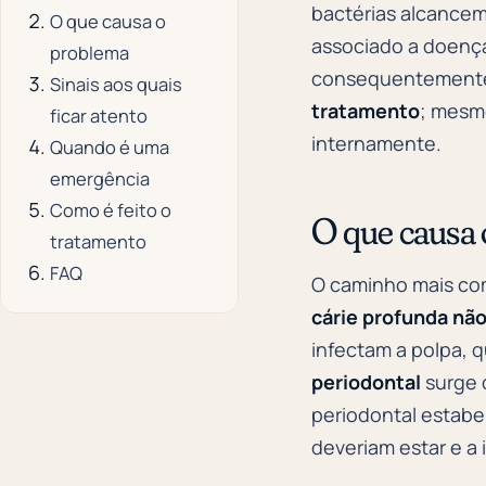
bactérias alcancem
O que causa o
associado a doença
problema
consequentemente,
Sinais aos quais
tratamento
; mesmo
ficar atento
internamente.
Quando é uma
emergência
Como é feito o
O que causa
tratamento
FAQ
O caminho mais com
cárie profunda não
infectam a polpa, q
periodontal
surge 
periodontal estabe
deveriam estar e a 