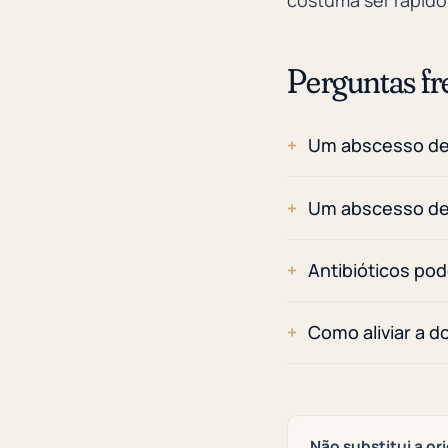
Perguntas fr
Um abscesso de
Um abscesso de
Antibióticos po
Como aliviar a 
Não substitui a or