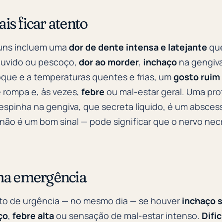
ais ficar atento
muns incluem uma
dor de dente intensa e latejante
que
ouvido ou pescoço,
dor ao morder
,
inchaço
na gengiva
que e a temperaturas quentes e frias, um
gosto ruim
 rompa e, às vezes,
febre
ou mal-estar geral. Uma pr
spinha na gengiva, que secreta líquido, é um absce
or não é um bom sinal — pode significar que o nervo n
a emergência
o de urgência — no mesmo dia — se houver
inchaço 
ço
,
febre alta
ou sensação de mal-estar intenso.
Difi