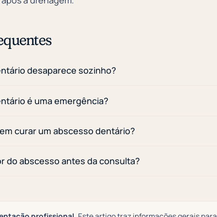
equentes
ntário desaparece sozinho?
ntário é uma emergência?
dem curar um abscesso dentário?
dor do abscesso antes da consulta?
ientação profissional.
Este artigo traz informações gerais para