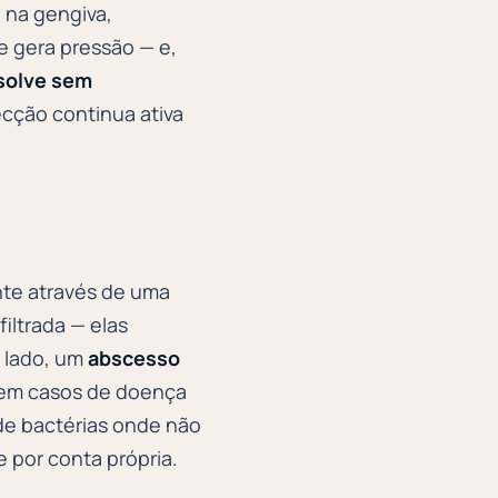
 na gengiva,
e gera pressão — e,
solve sem
ecção continua ativa
nte através de uma
filtrada — elas
o lado, um
abscesso
 em casos de doença
 de bactérias onde não
 por conta própria.