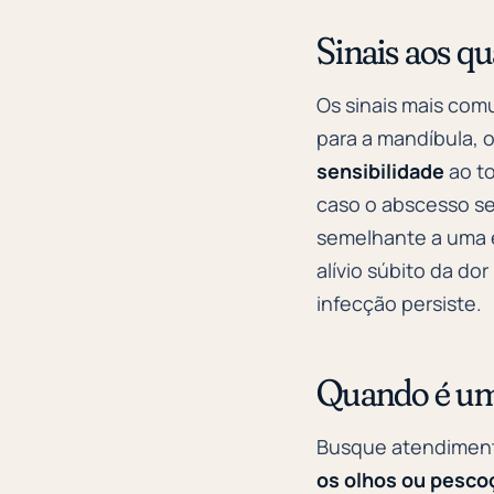
Sinais aos qu
Os sinais mais co
para a mandíbula, 
sensibilidade
ao to
caso o abscesso se
semelhante a uma e
alívio súbito da d
infecção persiste.
Quando é um
Busque atendiment
os olhos ou pesco