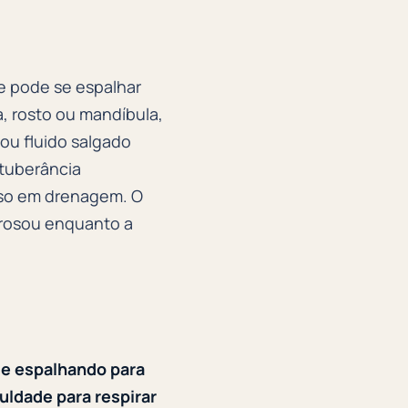
 pode se espalhar
, rosto ou mandíbula,
ou fluido salgado
otuberância
sso em drenagem. O
ecrosou enquanto a
se espalhando para
culdade para respirar