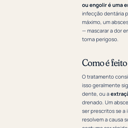
ou engolir é uma 
infecção dentária 
máximo, um abscess
— mascarar a dor e
torna perigoso.
Como é feito
O tratamento consi
isso geralmente si
dente, ou a
extraç
drenado. Um absc
ser prescritos se a
resolvem a causa s
costuma ser rápid