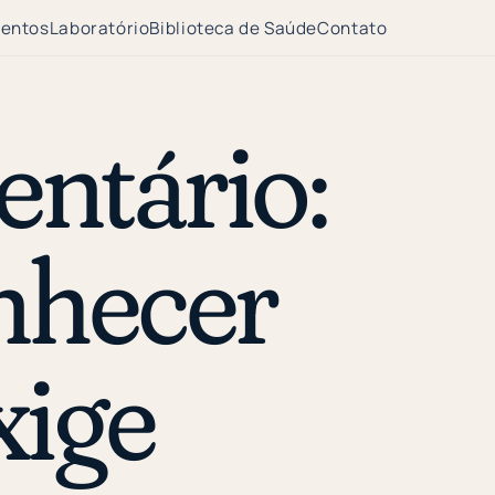
entos
Laboratório
Biblioteca de Saúde
Contato
entário:
nhecer
xige