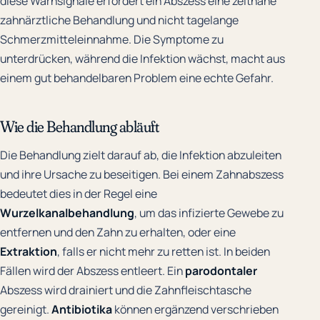
diese Warnsignale erfordert ein Abszess eine zeitnahe
zahnärztliche Behandlung und nicht tagelange
Schmerzmitteleinnahme. Die Symptome zu
unterdrücken, während die Infektion wächst, macht aus
einem gut behandelbaren Problem eine echte Gefahr.
Wie die Behandlung abläuft
Die Behandlung zielt darauf ab, die Infektion abzuleiten
und ihre Ursache zu beseitigen. Bei einem Zahnabszess
bedeutet dies in der Regel eine
Wurzelkanalbehandlung
, um das infizierte Gewebe zu
entfernen und den Zahn zu erhalten, oder eine
Extraktion
, falls er nicht mehr zu retten ist. In beiden
Fällen wird der Abszess entleert. Ein
parodontaler
Abszess wird drainiert und die Zahnfleischtasche
gereinigt.
Antibiotika
können ergänzend verschrieben