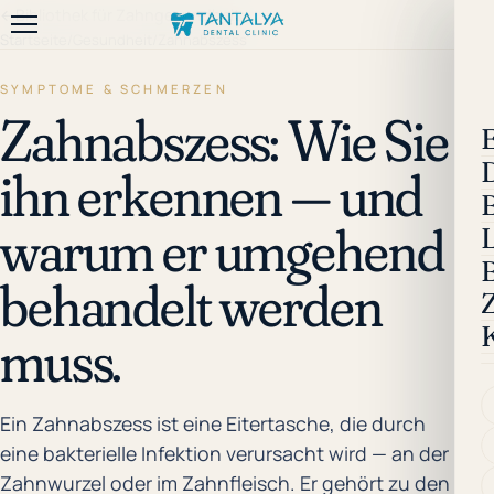
←
Bibliothek für Zahngesundheit
Startseite
/
Gesundheit
/
Zahnabszess
SYMPTOME & SCHMERZEN
Zahnabszess: Wie Sie
E
ihn erkennen — und
warum er umgehend
B
behandelt werden
muss.
Ein Zahnabszess ist eine Eitertasche, die durch
eine bakterielle Infektion verursacht wird — an der
Zahnwurzel oder im Zahnfleisch. Er gehört zu den