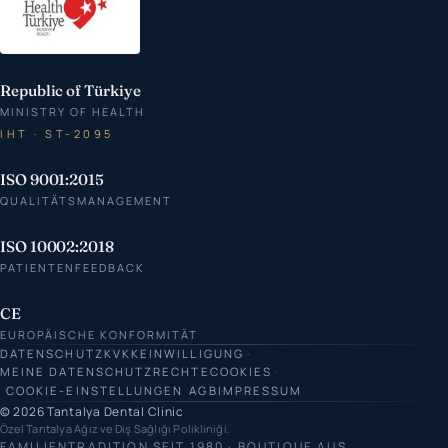
Republic of Türkiye
MINISTRY OF HEALTH
IHT · ST-2095
ISO 9001:2015
QUALITÄTSMANAGEMENT
ISO 10002:2018
PATIENTENFEEDBACK
CE
EUROPÄISCHE KONFORMITÄT
DATENSCHUTZ
KVKK
EINWILLIGUNG
MEINE DATENSCHUTZRECHTE
COOKIES
COOKIE-EINSTELLUNGEN
AGB
IMPRESSUM
© 2026 Tantalya Dental Clinic
Özel Tantalya Ağız ve Diş Sağlığı Polikliniği.
FAMILIENTRADITION SEIT 1980 · BOUTIQUE AUS