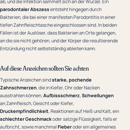
ab, und die Infektion sammelt sich an der Wurzel. Ein
parodontaler Abszess
entsteht hingegen durch
Bakterien, die bei einer manifesten Parodontitis in einer
tiefen Zahnfleischtasche eingeschlossen sind. In beiden
Fällen ist der Auslöser, dass Bakterien an Orte gelangen,
an die sie nicht gehören, und der Körper die resultierende
Entzündung nicht selbstständig ableiten kann.
Auf diese Anzeichen sollten Sie achten
Typische Anzeichen sind
starke, pochende
Zahnschmerzen
, die in Kiefer, Ohr oder Nacken
ausstrahlen können,
Aufbissschmerz
,
Schwellungen
an Zahnfleisch, Gesicht oder Kiefer,
Druckempfindlichkeit
, Reaktionen auf Heiß und Kalt, ein
schlechter Geschmack
oder salzige Flüssigkeit, falls er
aufbricht, sowie manchmal
Fieber
oder ein allgemeines