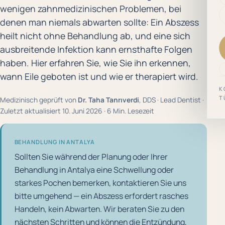
wenigen zahnmedizinischen Problemen, bei
denen man niemals abwarten sollte: Ein Abszess
heilt nicht ohne Behandlung ab, und eine sich
ausbreitende Infektion kann ernsthafte Folgen
haben. Hier erfahren Sie, wie Sie ihn erkennen,
wann Eile geboten ist und wie er therapiert wird.
K
T
Medizinisch geprüft von
Dr. Taha Tanrıverdi
, DDS · Lead Dentist ·
Zuletzt aktualisiert 10. Juni 2026 · 6 Min. Lesezeit
BEHANDLUNG IN ANTALYA
Sollten Sie während der Planung oder Ihrer
Behandlung in Antalya eine Schwellung oder
starkes Pochen bemerken, kontaktieren Sie uns
bitte umgehend — ein Abszess erfordert rasches
Handeln, kein Abwarten. Wir beraten Sie zu den
nächsten Schritten und können die Entzündung,