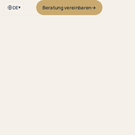
Beratung vereinbaren
→
DE
▾