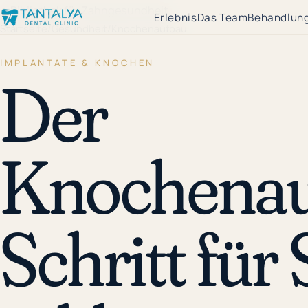
←
Bibliothek für Zahngesundheit
Erlebnis
Das Team
Behandlun
Startseite
/
Gesundheit
/
Knochenaufbau
IMPLANTATE & KNOCHEN
Der
Knochenau
Schritt für 