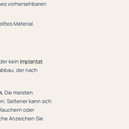
eines vorhersehbaren
lltes Material.
der kein
Implantat
abbau, der nach
n.
Die meisten
n. Seltener kann sich
i Rauchern oder
lche Anzeichen Sie