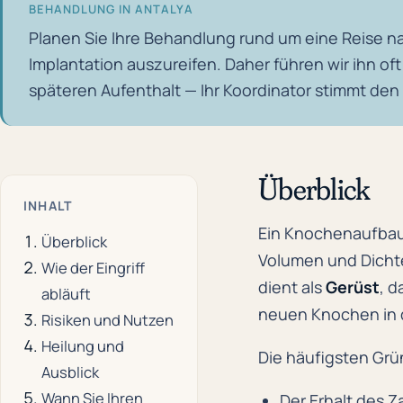
BEHANDLUNG IN ANTALYA
Planen Sie Ihre Behandlung rund um eine Reise n
Implantation auszureifen. Daher führen wir ihn of
späteren Aufenthalt — Ihr Koordinator stimmt den
Überblick
INHALT
Ein Knochenaufbau 
Überblick
Volumen und Dichte
Wie der Eingriff
dient als
Gerüst
, d
abläuft
neuen Knochen in d
Risiken und Nutzen
Heilung und
Die häufigsten Grün
Ausblick
Wann Sie Ihren
Der Erhalt des 