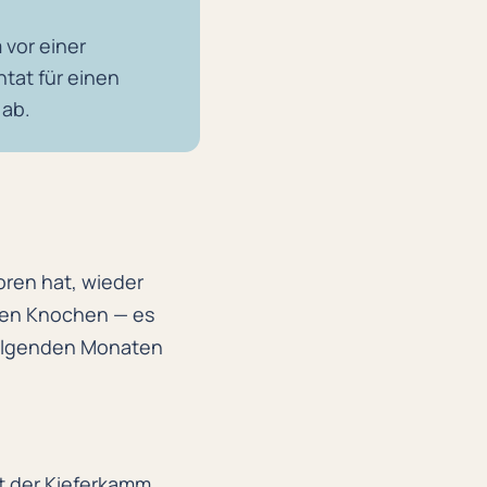
vor einer
tat für einen
 ab.
oren hat, wieder
enen Knochen — es
 folgenden Monaten
it der Kieferkamm