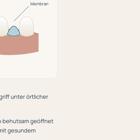
Membrane
riff unter örtlicher
h behutsam geöffnet
 mit gesundem