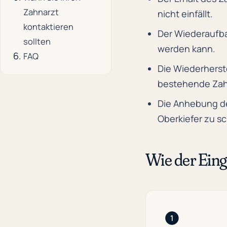
Zahnarzt
nicht einfällt.
kontaktieren
Der Wiederaufba
sollten
werden kann.
FAQ
Die Wiederherste
bestehende Zahn
Die Anhebung des
Oberkiefer zu sc
Wie der Eingr
1