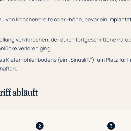
u von Knochenbreite oder -höhe, bevor ein
Implanta
llung von Knochen, der durch fortgeschrittene Parodo
lücke verloren ging.
 Kieferhöhlenbodens (ein „Sinuslift“), um Platz für I
haffen.
iff abläuft
2
3