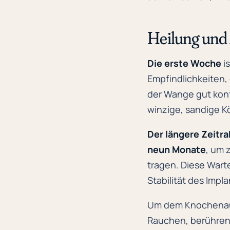
Heilung und
Die erste Woche
is
Empfindlichkeiten,
der Wange gut kont
winzige, sandige Kö
Der längere Zeitr
neun Monate
, um 
tragen. Diese Warte
Stabilität des Impla
Um dem Knochenauf
Rauchen, berühren 