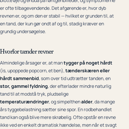
blotte øje og endda på røntgenbilleder, og symptomerne
er ofte tilbagevendende. Det afgørende er, hvor dyb
revnen er, og om den er stabil — hvilket er grunden til, at
en tand, der kun gør ondt af og til, stadig kræver en
grundig undersøgelse.
Hvorfor tænder revner
Almindelige årsager er, at man
tygger på noget hårdt
(is, upoppede popcorn, et ben),
tænderskæren eller
hårdt sammenbid
, som over tid udtrætter tanden, en
stor, gammel fyldning
, der efterlader mindre naturlig
tand til at modstå tryk, pludselige
temperaturændringer
, og simpelthen
alder
, da mange
års tyggebelastning sætter sine spor. En rodbehandlet
tand kan også blive mere skrøbelig. Ofte opstår en revne
ikke ved en enkelt dramatisk hændelse, men når et svagt