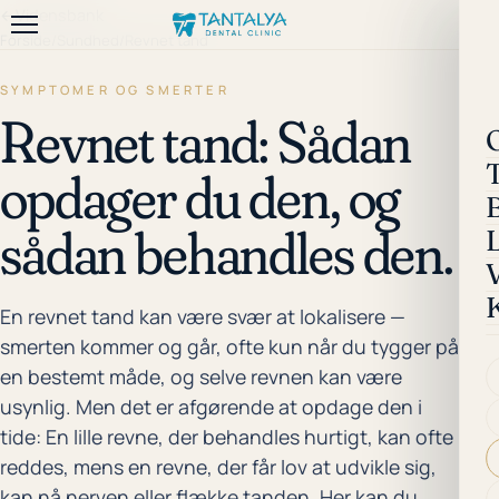
←
Vidensbank
Forside
/
Sundhed
/
Revnet tand
SYMPTOMER OG SMERTER
Revnet tand: Sådan
opdager du den, og
sådan behandles den.
En revnet tand kan være svær at lokalisere —
smerten kommer og går, ofte kun når du tygger på
en bestemt måde, og selve revnen kan være
usynlig. Men det er afgørende at opdage den i
tide: En lille revne, der behandles hurtigt, kan ofte
reddes, mens en revne, der får lov at udvikle sig,
kan nå nerven eller flække tanden. Her kan du