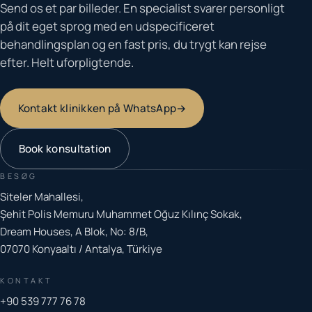
Send os et par billeder. En specialist svarer personligt
på dit eget sprog med en udspecificeret
behandlingsplan og en fast pris, du trygt kan rejse
efter. Helt uforpligtende.
Kontakt klinikken på WhatsApp
→
Book konsultation
BESØG
Siteler Mahallesi,
Şehit Polis Memuru Muhammet Oğuz Kılınç Sokak,
Dream Houses, A Blok, No: 8/B,
07070 Konyaaltı / Antalya, Türkiye
KONTAKT
+90 539 777 76 78