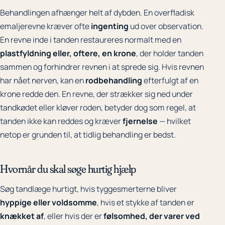
Behandlingen afhænger helt af dybden. En overfladisk
emaljerevne kræver ofte
ingenting
ud over observation.
En revne inde i tanden restaureres normalt med en
plastfyldning eller, oftere, en krone
, der holder tanden
sammen og forhindrer revnen i at sprede sig. Hvis revnen
har nået nerven, kan en
rodbehandling
efterfulgt af en
krone redde den. En revne, der strækker sig ned under
tandkødet eller kløver roden, betyder dog som regel, at
tanden ikke kan reddes og kræver
fjernelse
— hvilket
netop er grunden til, at tidlig behandling er bedst.
Hvornår du skal søge hurtig hjælp
Søg tandlæge hurtigt, hvis tyggesmerterne bliver
hyppige eller voldsomme
, hvis et stykke af tanden er
knækket af
, eller hvis der er
følsomhed, der varer ved