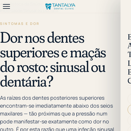
←
Biblioteca de Saúde
Início
/
Saúde
/
Sinusal ou Dentária
SINTOMAS E DOR
Dor nos dentes
superiores e maçãs
do rosto: sinusal ou
B
dentária?
As raízes dos dentes posteriores superiores
encontram-se imediatamente abaixo dos seios
maxilares — tão próximas que a pressão num
pode manifestar-se exatamente como dor no
outro. É por esta razão que uma infeção sinusal