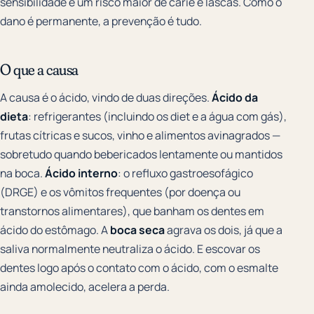
sensibilidade e um risco maior de cárie e lascas. Como o
dano é permanente, a prevenção é tudo.
O que a causa
A causa é o ácido, vindo de duas direções.
Ácido da
dieta
: refrigerantes (incluindo os diet e a água com gás),
frutas cítricas e sucos, vinho e alimentos avinagrados —
sobretudo quando bebericados lentamente ou mantidos
na boca.
Ácido interno
: o refluxo gastroesofágico
(DRGE) e os vômitos frequentes (por doença ou
transtornos alimentares), que banham os dentes em
ácido do estômago. A
boca seca
agrava os dois, já que a
saliva normalmente neutraliza o ácido. E escovar os
dentes logo após o contato com o ácido, com o esmalte
ainda amolecido, acelera a perda.