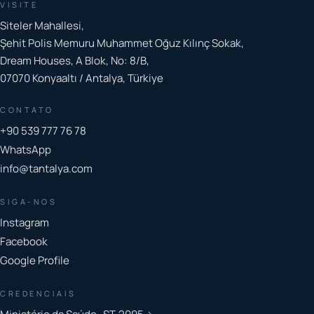
VISITE
Siteler Mahallesi,
Şehit Polis Memuru Muhammet Oğuz Kılınç Sokak,
Dream Houses, A Blok, No: 8/B,
07070 Konyaaltı / Antalya, Türkiye
CONTATO
+90 539 777 76 78
WhatsApp
info@tantalya.com
SIGA-NOS
Instagram
Facebook
Google Profile
CREDENCIAIS