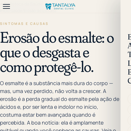
←
Biblioteca de Saúde
Início
/
Saúde
/
Erosão do Esmalte
SINTOMAS E CAUSAS
Erosão do esmalte: o
que o desgasta e
como protegê-lo.
B
O esmalte é a substância mais dura do corpo —
mas, uma vez perdido, não volta a crescer. A
erosão é a perda gradual do esmalte pela ação de
ácidos e, por ser lenta e indolor no início,
costuma estar bem avançada quando é
percebida. A boa notícia: ela é amplamente
evitável quando você conhece as causas. Veja o