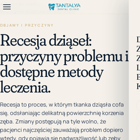
←
Biblioteka wiedzy
Strona główna
/
Zdrowie
/
Recesja dziąseł
OBJAWY I PRZYCZYNY
Recesja dziąseł:
przyczyny problemu i
dostępne metody
leczenia.
Recesja to proces, w którym tkanka dziąsła cofa
się, odsłaniając delikatną powierzchnię korzenia
zęba. Zmiany postępują na tyle wolno, że
pacjenci najczęściej zauważają problem dopiero
wtedy, gdy pojawia się nadwrażliwość lub zęby