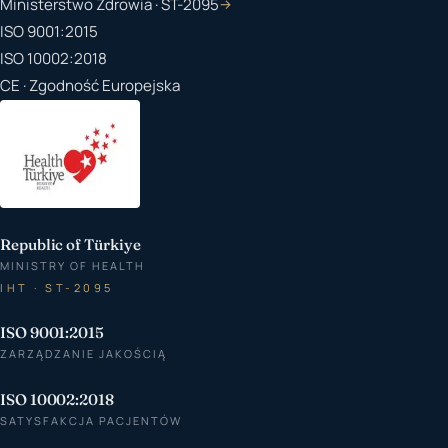
Ministerstwo Zdrowia · ST-2095
→
ISO 9001:2015
ISO 10002:2018
CE · Zgodność Europejska
Republic of Türkiye
MINISTRY OF HEALTH
IHT · ST-2095
ISO 9001:2015
ZARZĄDZANIE JAKOŚCIĄ
ISO 10002:2018
SATYSFAKCJA PACJENTÓW