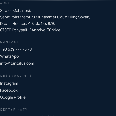
ADRES
Siteler Mahallesi,
Şehit Polis Memuru Muhammet Oğuz Kılınç Sokak,
Dream Houses, A Blok, No: 8/B,
07070 Konyaaltı / Antalya, Türkiye
KONTAKT
+90 539 777 76 78
WhatsApp
info@tantalya.com
OBSERWUJ NAS
Instagram
Facebook
Google Profile
CERTYFIKATY