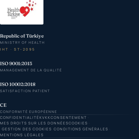
Republic of Türkiye
MINISTRY OF HEALTH
IHT · ST-2095
ISO 9001:2015
MANAGEMENT DE LA QUALITÉ
ISO 10002:2018
SATISFACTION PATIENT
CE
CONFORMITÉ EUROPÉENNE
CONFIDENTIALITÉ
KVKK
CONSENTEMENT
MES DROITS SUR LES DONNÉES
COOKIES
GESTION DES COOKIES
CONDITIONS GÉNÉRALES
MENTIONS LÉGALES