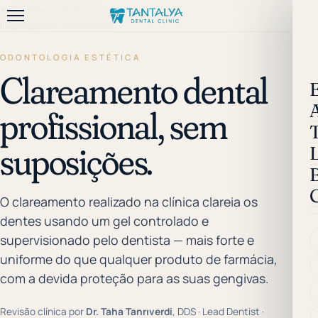
←
Biblioteca de Saúde
Início
/
Saúde
/
Clareamento
ODONTOLOGIA ESTÉTICA
Clareamento dental
profissional, sem
suposições.
B
O clareamento realizado na clínica clareia os
dentes usando um gel controlado e
supervisionado pelo dentista — mais forte e
uniforme do que qualquer produto de farmácia,
com a devida proteção para as suas gengivas.
Revisão clínica por
Dr. Taha Tanrıverdi
, DDS · Lead Dentist ·