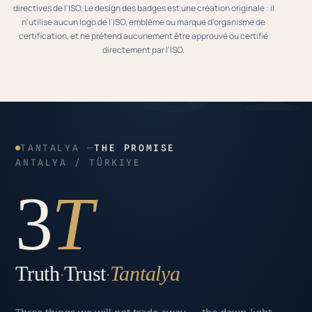
directives de l'ISO. Le design des badges est une création originale : il
n'utilise aucun logo de l'ISO, emblème ou marque d'organisme de
certification, et ne prétend aucunement être approuvé ou certifié
directement par l'ISO.
TANTALYA —
THE PROMISE
ANTALYA / TÜRKIYE
3
T
Truth
Trust
Tantalya
·
·
Three things we will not trade away — the dawn-light