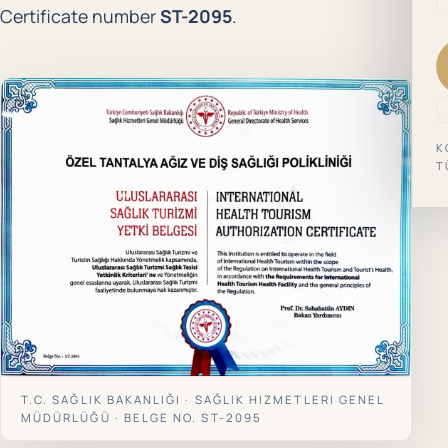
Certificate number
ST-2095
.
K
T
T.C. SAĞLIK BAKANLIĞI · SAĞLIK HIZMETLERI GENEL
MÜDÜRLÜĞÜ · BELGE NO. ST-2095