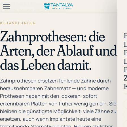
←
Bibliothek für Zahngesundheit
Startseite
/
Gesundheit
/
Zahnprothesen
BEHANDLUNGEN
Zahnprothesen: die
E
Arten, der Ablauf und
das Leben damit.
B
Zahnprothesen ersetzen fehlende Zähne durch
herausnehmbaren Zahnersatz — und moderne
Prothesen haben mit den lockeren, sofort
erkennbaren Platten von früher wenig gemein. Sie
bleiben die günstigste Möglichkeit, viele Zähne zu
ersetzen, auch wenn Implantate heute eine
festsitzende Alternative bieten. Hier ein ehrlicher