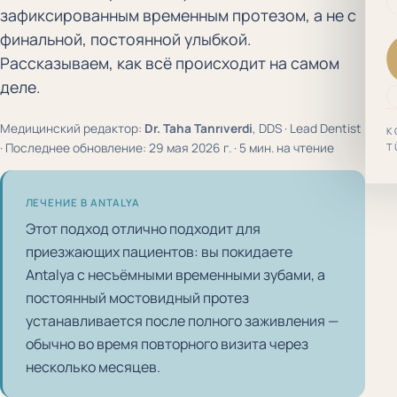
зафиксированным временным протезом, а не с
финальной, постоянной улыбкой.
Рассказываем, как всё происходит на самом
деле.
Медицинский редактор:
Dr. Taha Tanrıverdi
, DDS · Lead Dentist
K
· Последнее обновление: 29 мая 2026 г. · 5 мин. на чтение
T
ЛЕЧЕНИЕ В ANTALYA
Этот подход отлично подходит для
приезжающих пациентов: вы покидаете
Antalya с несъёмными временными зубами, а
постоянный мостовидный протез
устанавливается после полного заживления —
обычно во время повторного визита через
несколько месяцев.