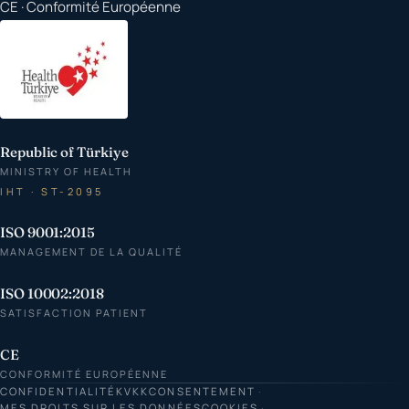
CE · Conformité Européenne
Republic of Türkiye
MINISTRY OF HEALTH
IHT · ST-2095
ISO 9001:2015
MANAGEMENT DE LA QUALITÉ
ISO 10002:2018
SATISFACTION PATIENT
CE
CONFORMITÉ EUROPÉENNE
CONFIDENTIALITÉ
KVKK
CONSENTEMENT
MES DROITS SUR LES DONNÉES
COOKIES