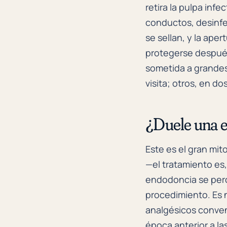
retira la pulpa inf
conductos, desinfe
se sellan, y la ape
protegerse despu
sometida a grandes
visita; otros, en dos
¿Duele una 
Este es el gran mito
—el tratamiento es,
endodoncia se perc
procedimiento. Es 
analgésicos conven
época anterior a la