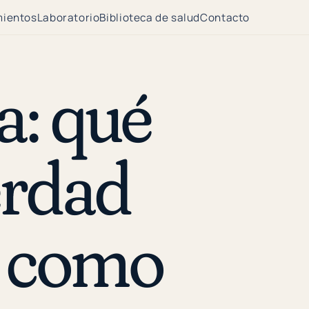
mientos
Laboratorio
Biblioteca de salud
Contacto
: qué
verdad
o como