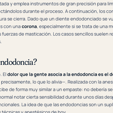
ectada y emplea instrumentos de gran precisión para lim
ctándolos durante el proceso. A continuación, los co
rtura se cierra. Dado que un diente endodonciado se vu
és con una
corona
, especialmente si se trata de una m
 fuerzas de masticación. Los casos sencillos suelen r
.
endodoncia?
. El
dolor que la gente asocia a la endodoncia es el d
 precisamente, lo que lo alivia—. Realizada con la anes
ibe de forma muy similar a un empaste: no debería sen
normal notar cierta sensibilidad durante unos días de
cionales. La idea de que las endodoncias son un supl
s técnicas y anestésicos de hoy.