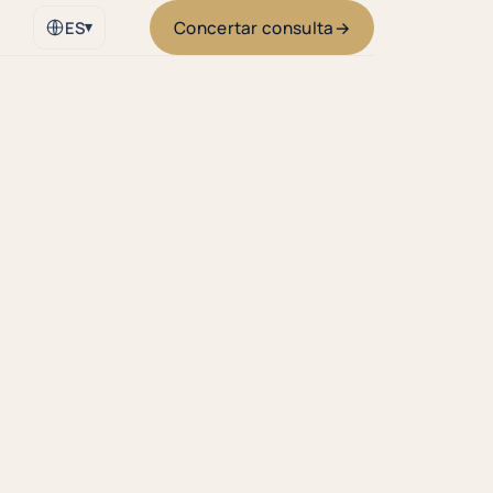
Concertar consulta
→
ES
▾