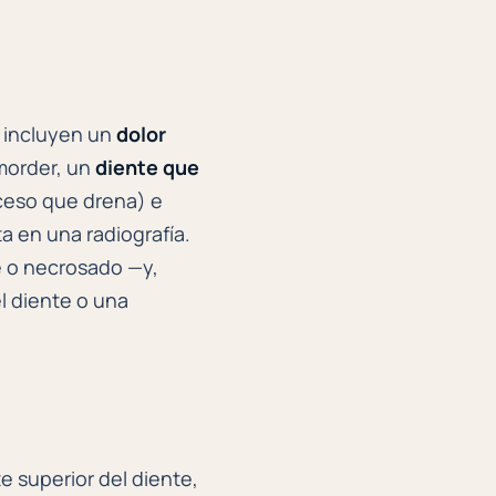
 incluyen un
dolor
 morder, un
diente que
ceso que drena) e
a en una radiografía.
e o necrosado —y,
el diente o una
e superior del diente,