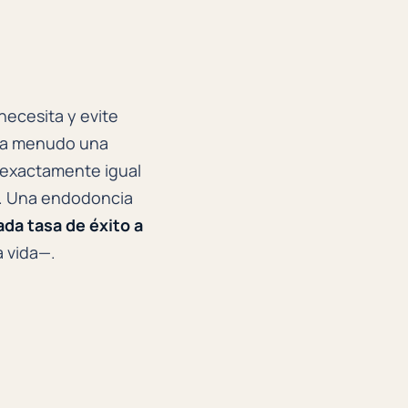
necesita y evite
a (a menudo una
a exactamente igual
as. Una endodoncia
ada tasa de éxito a
a vida—.