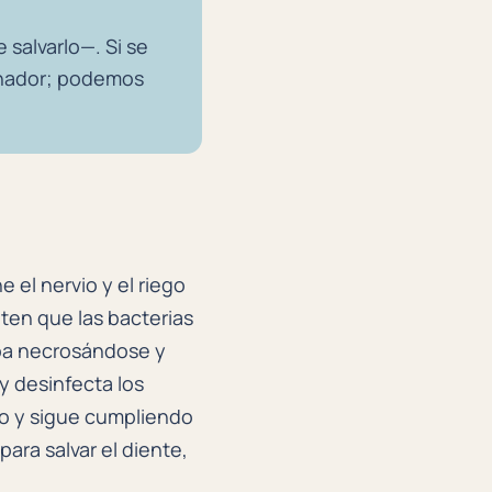
salvarlo—. Si se
dinador; podemos
 el nervio y el riego
ten que las bacterias
caba necrosándose y
y desinfecta los
tio y sigue cumpliendo
ara salvar el diente,