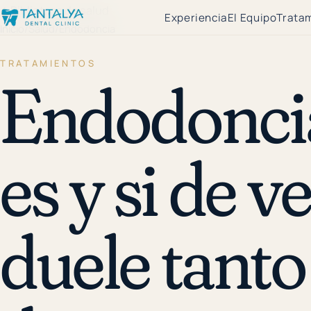
←
Biblioteca de salud
Experiencia
El Equipo
Trata
Inicio
/
Salud
/
Endodoncia
TRATAMIENTOS
Endodoncia
es y si de 
duele tant