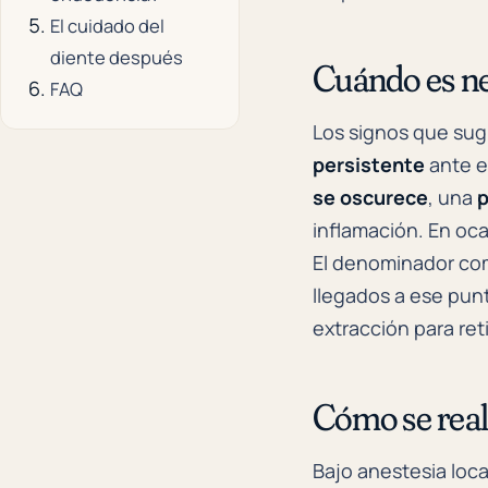
El cuidado del
diente después
Cuándo es ne
FAQ
Los signos que sug
persistente
ante el
se oscurece
, una
p
inflamación. En oc
El denominador com
llegados a ese punt
extracción para ret
Cómo se real
Bajo anestesia loca