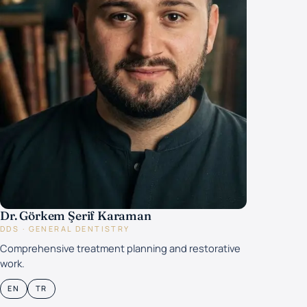
Dr. Görkem Şerif Karaman
DDS · GENERAL DENTISTRY
Comprehensive treatment planning and restorative
work.
EN
TR