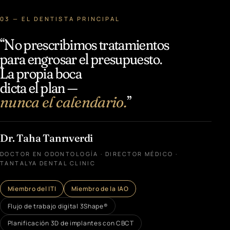
03 — EL DENTISTA PRINCIPAL
“No prescribimos tratamientos
para engrosar el presupuesto.
La propia boca
dicta el plan —
nunca el calendario.
”
Dr. Taha Tanrıverdi
DOCTOR EN ODONTOLOGÍA · DIRECTOR MÉDICO ·
TANTALYA DENTAL CLINIC
Miembro del ITI
Miembro de la IAO
Flujo de trabajo digital 3Shape®
Planificación 3D de implantes con CBCT