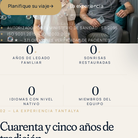
Planifique su viaje
→
La experiencia
DESLIZAR
✦
AUTORIZADO POR EL MINISTERIO DE SANIDAD · ST-2095
✦
ISO 9001:2015 · ISO 10002:2018
✦
4,8 ★ — 371 OPINIONES VERIFICADAS DE PACIENTES
0
0
+
+
AÑOS DE LEGADO
SONRISAS
FAMILIAR
RESTAURADAS
0
0
IDIOMAS CON NIVEL
MIEMBROS DEL
NATIVO
EQUIPO
02 — LA EXPERIENCIA TANTALYA
Cuarenta y cinco años de