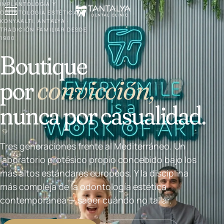
IMPLANTOLOGÍA Y
ODONTOLOGÍA ESTÉTICA ·
KONYAALTI, ANTALYA ·
TRADICIÓN FAMILIAR DESDE
1980
Boutique
por
convicción,
nunca por casualidad.
Tres generaciones frente al Mediterráneo. Un
laboratorio protésico propio concebido bajo los
más altos estándares europeos. Y la disciplina
más compleja de la odontología estética
contemporánea — saber cuándo no tallar.