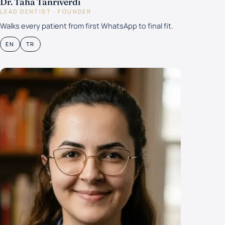
Dr. Taha Tanrıverdi
LEAD DENTIST · FOUNDER
Walks every patient from first WhatsApp to final fit.
EN
TR