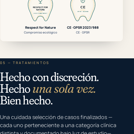
Respect for Nature
CE · GPSR 2023/988
Compromiso ecológico
CE · GPSR
05 — TRATAMIENTOS
Hecho con discreción.
Hecho
una sola vez.
Bien hecho.
Una cuidada selección de casos finalizados —
cada uno perteneciente a una categoría clínica
distinta y documentado bajo luz de estudio—.