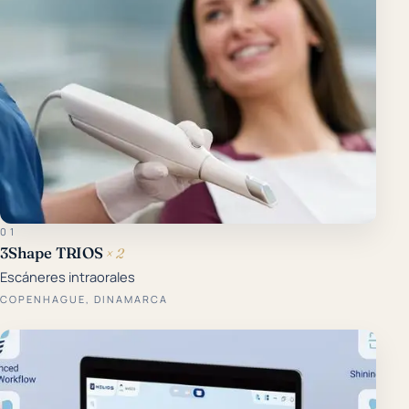
01
3Shape TRIOS
× 2
Escáneres intraorales
COPENHAGUE, DINAMARCA