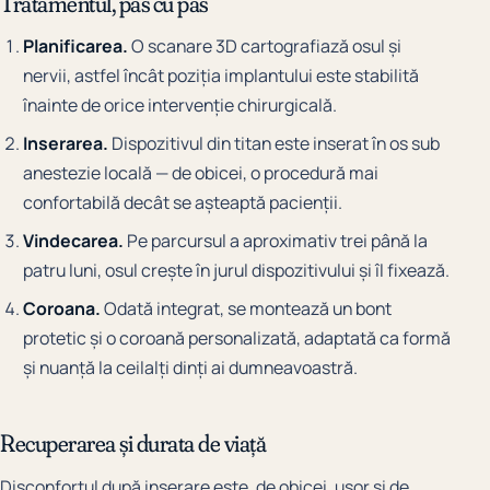
Tratamentul, pas cu pas
Planificarea.
O scanare 3D cartografiază osul și
nervii, astfel încât poziția implantului este stabilită
înainte de orice intervenție chirurgicală.
Inserarea.
Dispozitivul din titan este inserat în os sub
anestezie locală — de obicei, o procedură mai
confortabilă decât se așteaptă pacienții.
Vindecarea.
Pe parcursul a aproximativ trei până la
patru luni, osul crește în jurul dispozitivului și îl fixează.
Coroana.
Odată integrat, se montează un bont
protetic și o coroană personalizată, adaptată ca formă
și nuanță la ceilalți dinți ai dumneavoastră.
Recuperarea și durata de viață
Disconfortul după inserare este, de obicei, ușor și de