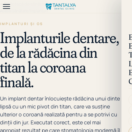
←
Bibliotecă de sănătate
Acasă
/
Sănătate
/
Implanturi
IMPLANTURI ȘI OS
Implanturile dentare,
de la rădăcina din
titan la coroana
B
finală.
Un implant dentar înlocuiește rădăcina unui dinte
lipsă cu un mic pivot din titan, care va susține
ulterior o coroană realizată pentru a se potrivi cu
dinții din jur. Executat corect, este cel mai
apropiat rezultat pe care stomatologia modernă îl