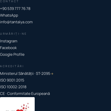
CONTACT
+90 539 777 76 78
WhatsApp
info@tantalya.com
URMĂRIȚI-NE
Instagram
Facebook
Google Profile
ACREDITĂRI
Ministerul Sănătății · ST-2095
→
ISO 9001:2015
ISO 10002:2018
CE · Conformitate Europeană