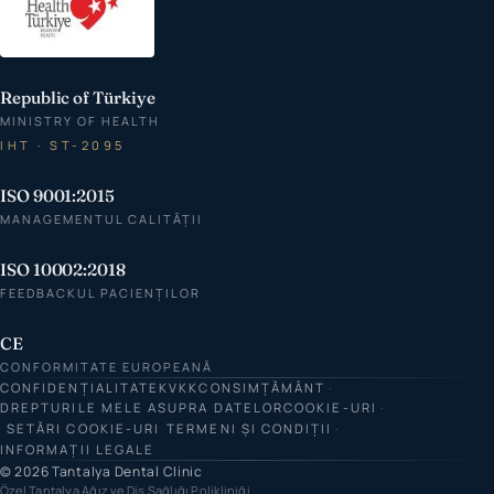
Republic of Türkiye
MINISTRY OF HEALTH
IHT · ST-2095
ISO 9001:2015
MANAGEMENTUL CALITĂȚII
ISO 10002:2018
FEEDBACKUL PACIENȚILOR
CE
CONFORMITATE EUROPEANĂ
CONFIDENȚIALITATE
KVKK
CONSIMȚĂMÂNT
DREPTURILE MELE ASUPRA DATELOR
COOKIE-URI
SETĂRI COOKIE-URI
TERMENI ȘI CONDIȚII
INFORMAȚII LEGALE
© 2026 Tantalya Dental Clinic
Özel Tantalya Ağız ve Diş Sağlığı Polikliniği.