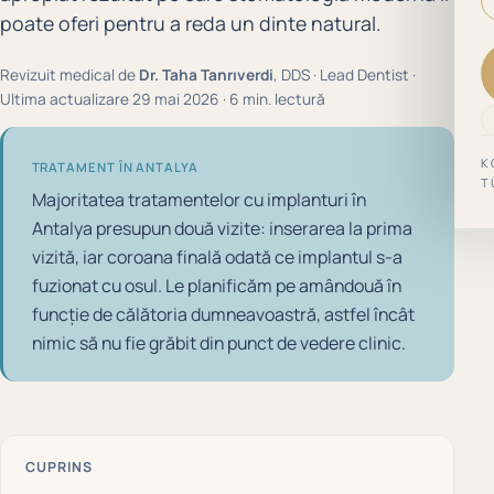
poate oferi pentru a reda un dinte natural.
Revizuit medical de
Dr. Taha Tanrıverdi
, DDS · Lead Dentist ·
Ultima actualizare 29 mai 2026 · 6 min. lectură
K
TRATAMENT ÎN ANTALYA
T
Majoritatea tratamentelor cu implanturi în
Antalya presupun două vizite: inserarea la prima
vizită, iar coroana finală odată ce implantul s-a
fuzionat cu osul. Le planificăm pe amândouă în
funcție de călătoria dumneavoastră, astfel încât
nimic să nu fie grăbit din punct de vedere clinic.
CUPRINS