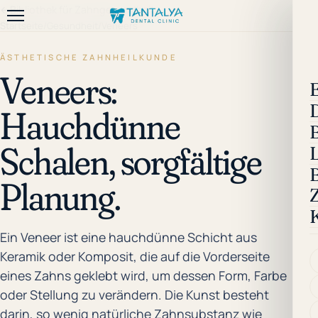
←
Bibliothek für Zahngesundheit
Startseite
/
Gesundheit
/
Veneers
ÄSTHETISCHE ZAHNHEILKUNDE
Veneers:
E
Hauchdünne
Schalen, sorgfältige
B
Planung.
Ein Veneer ist eine hauchdünne Schicht aus
Keramik oder Komposit, die auf die Vorderseite
eines Zahns geklebt wird, um dessen Form, Farbe
oder Stellung zu verändern. Die Kunst besteht
darin, so wenig natürliche Zahnsubstanz wie