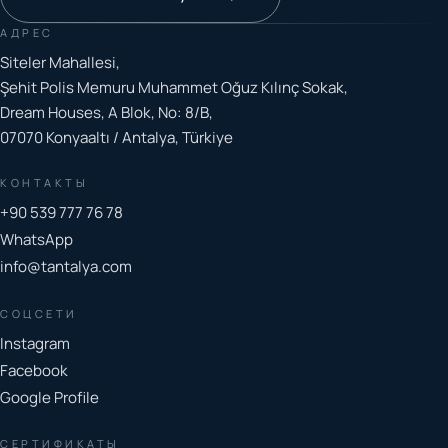
АДРЕС
Siteler Mahallesi,
Şehit Polis Memuru Muhammet Oğuz Kılınç Sokak,
Dream Houses, A Blok, No: 8/B,
07070 Konyaaltı / Antalya, Türkiye
КОНТАКТЫ
+90 539 777 76 78
WhatsApp
info@tantalya.com
СОЦСЕТИ
Instagram
Facebook
Google Profile
СЕРТИФИКАТЫ