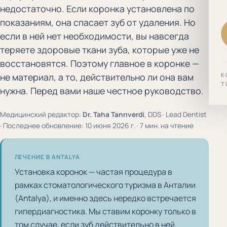
недостаточно. Если коронка установлена по
показаниям, она спасает зуб от удаления. Но
если в ней нет необходимости, вы навсегда
теряете здоровые ткани зуба, которые уже не
восстановятся. Поэтому главное в коронке —
K
не материал, а то, действительно ли она вам
T
нужна. Перед вами наше честное руководство.
Медицинский редактор:
Dr. Taha Tanrıverdi
, DDS · Lead Dentist
· Последнее обновление: 10 июня 2026 г. · 7 мин. на чтение
ЛЕЧЕНИЕ В ANTALYA
Установка коронок — частая процедура в
рамках стоматологического туризма в Анталии
(Antalya), и именно здесь нередко встречается
гипердиагностика. Мы ставим коронку только в
том случае, если зуб действительно в ней