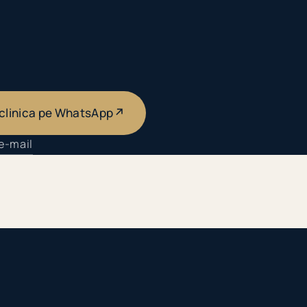
 clinica pe WhatsApp
↗
 e-mail