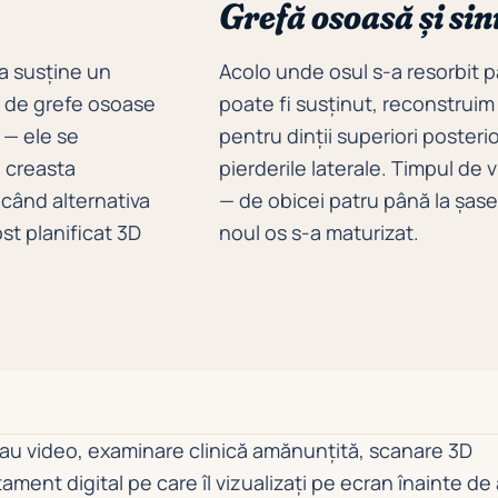
Grefă osoasă și sinu
 a susține un
Acolo unde osul s-a resorbit p
n de grefe osoase
poate fi susținut, reconstruim m
 — ele se
pentru dinții superiori poster
e creasta
pierderile laterale. Timpul de
 când alternativa
— de obicei patru până la șase 
ost planificat 3D
noul os s-a maturizat.
 sau video, examinare clinică amănunțită, scanare 3D
ament digital pe care îl vizualizați pe ecran înainte de