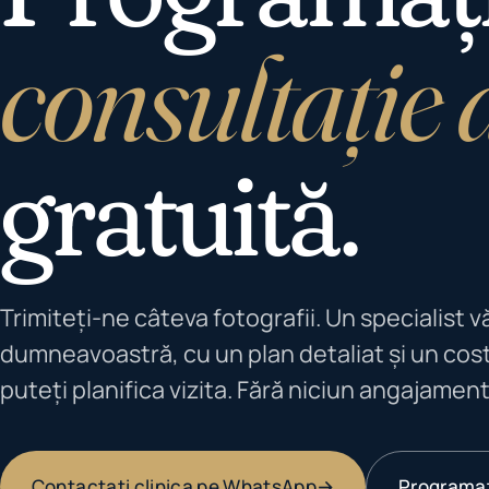
consultație 
gratuită.
Trimiteți-ne câteva fotografii. Un specialist 
dumneavoastră, cu un plan detaliat și un cost
puteți planifica vizita. Fără niciun angajament
Contactați clinica pe WhatsApp
→
Programaț