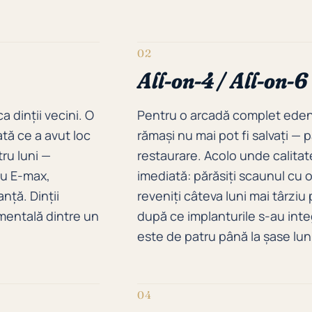
02
All-on-4 / All-on-6
a dinții vecini. O
Pentru o arcadă complet eden
ată ce a avut loc
rămași nu mai pot fi salvați — 
tru luni —
restaurare. Acolo unde calitat
au E-max,
imediată: părăsiți scaunul cu o 
anță. Dinții
reveniți câteva luni mai târziu
amentală dintre un
după ce implanturile s-au integ
este de patru până la șase lun
04