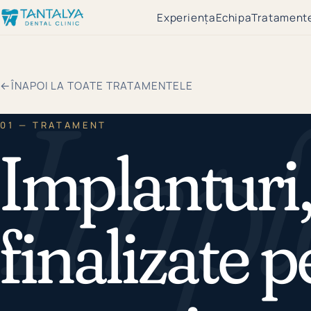
Experiența
Echipa
Tratament
Impl
←
ÎNAPOI LA TOATE TRATAMENTELE
01 — TRATAMENT
Implanturi
finalizate p