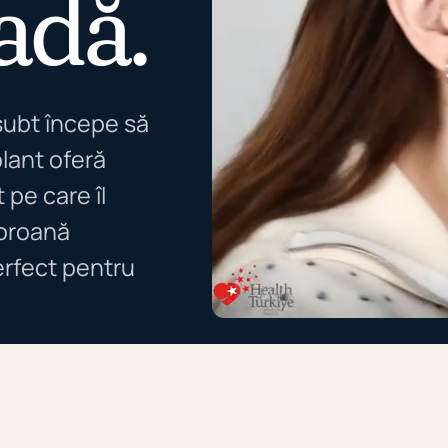
adă.
subt începe să
lant oferă
 pe care îl
coroană
perfect pentru