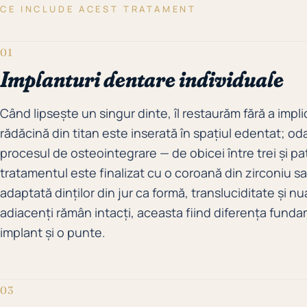
CE INCLUDE ACEST TRATAMENT
01
Implanturi dentare individuale
Când lipsește un singur dinte, îl restaurăm fără a implic
rădăcină din titan este inserată în spațiul edentat; od
procesul de osteointegrare — de obicei între trei și pa
tratamentul este finalizat cu o coroană din zirconiu s
adaptată dinților din jur ca formă, transluciditate și nu
adiacenți rămân intacți, aceasta fiind diferența fund
implant și o punte.
03