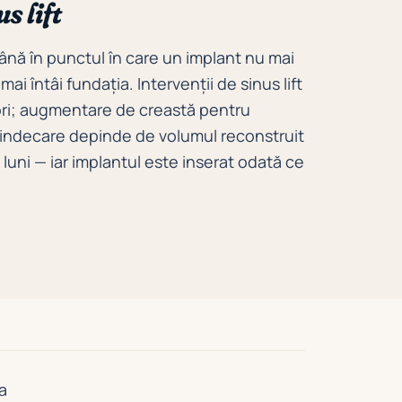
s lift
ână în punctul în care un implant nu mai
ai întâi fundația. Intervenții de sinus lift
iori; augmentare de creastă pentru
 vindecare depinde de volumul reconstruit
luni — iar implantul este inserat odată ce
 a