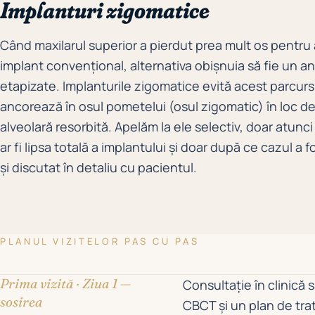
Implanturi zigomatice
Când maxilarul superior a pierdut prea mult os pentru
implant convențional, alternativa obișnuia să fie un a
etapizate. Implanturile zigomatice evită acest parcurs
ancorează în osul pometelui (osul zigomatic) în loc d
alveolară resorbită. Apelăm la ele selectiv, doar atunci
ar fi lipsa totală a implantului și doar după ce cazul a f
și discutat în detaliu cu pacientul.
PLANUL VIZITELOR PAS CU PAS
Prima vizită · Ziua 1 —
Consultație în clinică
sosirea
CBCT și un plan de trat