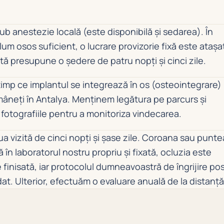
ub anestezie locală (este disponibilă și sedarea). În
lum osos suficient, o lucrare provizorie fixă este atașa
zită presupune o ședere de patru nopți și cinci zile.
 timp ce implantul se integrează în os (osteointegrare)
âneți în Antalya. Menținem legătura pe parcurs și
 fotografiile pentru a monitoriza vindecarea.
a vizită de cinci nopți și șase zile. Coroana sau punte
ă în laboratorul nostru propriu și fixată, ocluzia este
e finisată, iar protocolul dumneavoastră de îngrijire po
at. Ulterior, efectuăm o evaluare anuală de la distanță