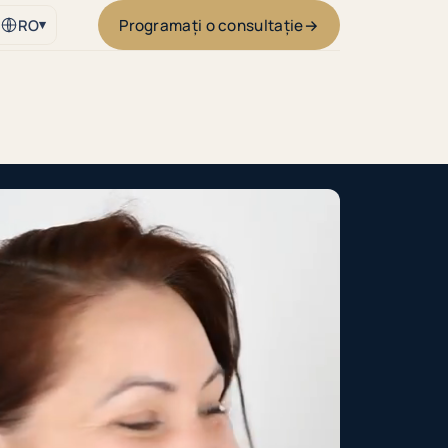
Programați o consultație
→
RO
▾
i