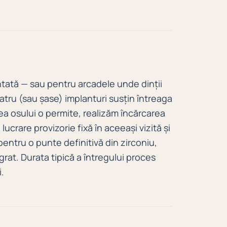
tată — sau pentru arcadele unde dinții
patru (sau șase) implanturi susțin întreaga
ea osului o permite, realizăm încărcarea
lucrare provizorie fixă în aceeași vizită și
 pentru o punte definitivă din zirconiu,
rat. Durata tipică a întregului proces
i.