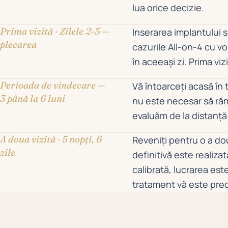
lua orice decizie.
Prima vizită · Zilele 2-5 —
Inserarea implantului s
plecarea
cazurile All-on-4 cu vo
în aceeași zi. Prima vi
Perioada de vindecare —
Vă întoarceți acasă în
3 până la 6 luni
nu este necesar să răm
evaluăm de la distanță
A doua vizită · 5 nopți, 6
Reveniți pentru o a dou
zile
definitivă este realizat
calibrată, lucrarea est
tratament vă este pred