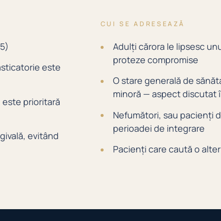
CUI SE ADRESEAZĂ
 5)
Adulți cărora le lipsesc unu
proteze compromise
sticatorie este
O stare generală de sănăt
minoră — aspect discutat î
 este prioritară
Nefumători, sau pacienți d
perioadei de integrare
givală, evitând
Pacienți care caută o alter