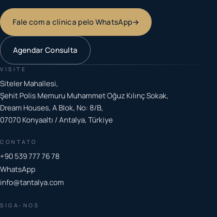
Fale com a clínica pelo WhatsApp
→
Agendar Consulta
VISITE
Siteler Mahallesi,
Şehit Polis Memuru Muhammet Oğuz Kılınç Sokak,
Dream Houses, A Blok, No: 8/B,
07070 Konyaaltı / Antalya, Türkiye
CONTATO
+90 539 777 76 78
WhatsApp
info@tantalya.com
SIGA-NOS