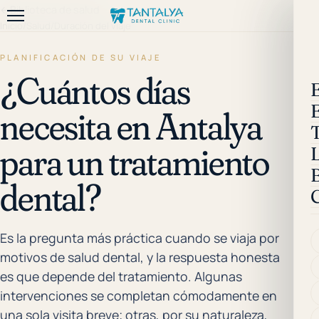
←
Biblioteca de salud
Inicio
/
Salud
/
Duración del viaje
PLANIFICACIÓN DE SU VIAJE
¿Cuántos días
necesita en Antalya
para un tratamiento
B
dental?
Es la pregunta más práctica cuando se viaja por
motivos de salud dental, y la respuesta honesta
es que depende del tratamiento. Algunas
intervenciones se completan cómodamente en
una sola visita breve; otras, por su naturaleza,