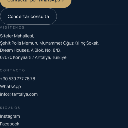
Concertar consulta
VISÍTENOS
Siteler Mahallesi,
Şehit Polis Memuru Muhammet Oğuz Kılınç Sokak,
Dream Houses, A Blok, No: 8/B,
07070 Konyaaltı / Antalya, Türkiye
CONTACTO
+90 539 777 76 78
WhatsApp
info@tantalya.com
SÍGANOS
Instagram
Facebook