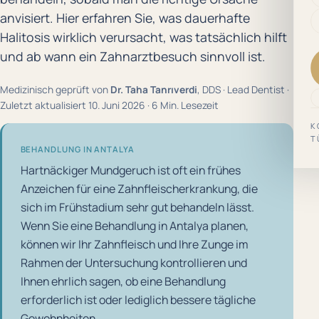
anvisiert. Hier erfahren Sie, was dauerhafte
Halitosis wirklich verursacht, was tatsächlich hilft
und ab wann ein Zahnarztbesuch sinnvoll ist.
Medizinisch geprüft von
Dr. Taha Tanrıverdi
, DDS · Lead Dentist ·
Zuletzt aktualisiert 10. Juni 2026 · 6 Min. Lesezeit
K
T
BEHANDLUNG IN ANTALYA
Hartnäckiger Mundgeruch ist oft ein frühes
Anzeichen für eine Zahnfleischerkrankung, die
sich im Frühstadium sehr gut behandeln lässt.
Wenn Sie eine Behandlung in Antalya planen,
können wir Ihr Zahnfleisch und Ihre Zunge im
Rahmen der Untersuchung kontrollieren und
Ihnen ehrlich sagen, ob eine Behandlung
erforderlich ist oder lediglich bessere tägliche
Gewohnheiten.