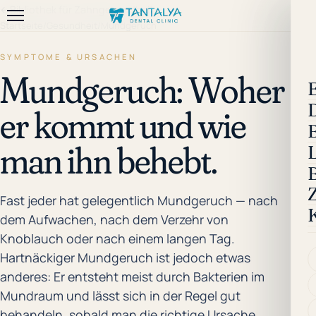
←
Bibliothek für Zahngesundheit
Startseite
/
Gesundheit
/
Mundgeruch
SYMPTOME & URSACHEN
Mundgeruch: Woher
E
er kommt und wie
man ihn behebt.
B
Fast jeder hat gelegentlich Mundgeruch — nach
dem Aufwachen, nach dem Verzehr von
Knoblauch oder nach einem langen Tag.
Hartnäckiger Mundgeruch ist jedoch etwas
anderes: Er entsteht meist durch Bakterien im
Mundraum und lässt sich in der Regel gut
behandeln, sobald man die richtige Ursache