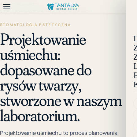
←
Biblioteka wiedzy
Strona główna
/
Zdrowie
/
Projektowanie uśmiechu
STOMATOLOGIA ESTETYCZNA
Projektowanie
uśmiechu:
dopasowane do
rysów twarzy,
stworzone w naszym
laboratorium.
Projektowanie uśmiechu to proces planowania,