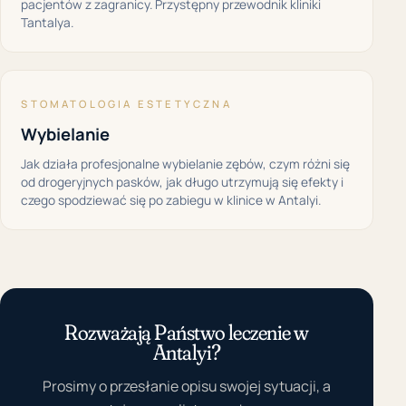
pacjentów z zagranicy. Przystępny przewodnik kliniki
Tantalya.
STOMATOLOGIA ESTETYCZNA
Wybielanie
Jak działa profesjonalne wybielanie zębów, czym różni się
od drogeryjnych pasków, jak długo utrzymują się efekty i
czego spodziewać się po zabiegu w klinice w Antalyi.
Rozważają Państwo leczenie w
Antalyi?
Prosimy o przesłanie opisu swojej sytuacji, a