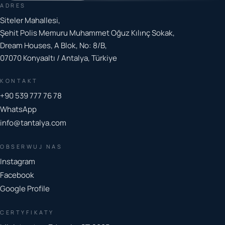
ADRES
Siteler Mahallesi,
Şehit Polis Memuru Muhammet Oğuz Kılınç Sokak,
Dream Houses, A Blok, No: 8/B,
07070 Konyaaltı / Antalya, Türkiye
KONTAKT
+90 539 777 76 78
WhatsApp
info@tantalya.com
OBSERWUJ NAS
Instagram
Facebook
Google Profile
CERTYFIKATY