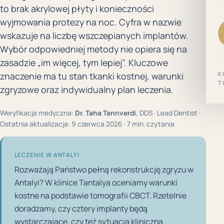
to brak akrylowej płyty i konieczności
wyjmowania protezy na noc. Cyfra w nazwie
wskazuje na liczbę wszczepianych implantów.
Wybór odpowiedniej metody nie opiera się na
zasadzie „im więcej, tym lepiej”. Kluczowe
K
znaczenie ma tu stan tkanki kostnej, warunki
T
zgryzowe oraz indywidualny plan leczenia.
Weryfikacja medyczna:
Dr. Taha Tanrıverdi
, DDS · Lead Dentist ·
Ostatnia aktualizacja: 9 czerwca 2026 · 7 min. czytania
LECZENIE W ANTALYI
Rozważają Państwo pełną rekonstrukcję zgryzu w
Antalyi? W klinice Tantalya oceniamy warunki
kostne na podstawie tomografii CBCT. Rzetelnie
doradzamy, czy cztery implanty będą
wystarczające, czy też sytuacja kliniczna