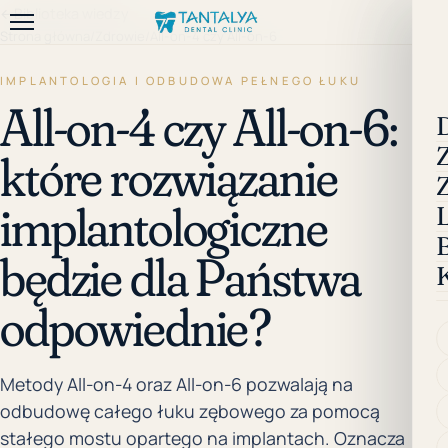
←
Biblioteka wiedzy
Strona główna
/
Zdrowie
/
All-on-4 czy All-on-6
IMPLANTOLOGIA I ODBUDOWA PEŁNEGO ŁUKU
All-on-4 czy All-on-6:
które rozwiązanie
implantologiczne
będzie dla Państwa
odpowiednie?
Metody All-on-4 oraz All-on-6 pozwalają na
odbudowę całego łuku zębowego za pomocą
stałego mostu opartego na implantach. Oznacza