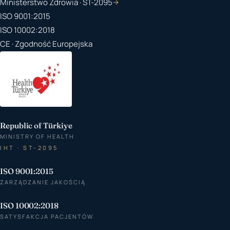
Ministerstwo Zdrowia · ST-2095
→
ISO 9001:2015
ISO 10002:2018
CE · Zgodność Europejska
Republic of Türkiye
MINISTRY OF HEALTH
IHT · ST-2095
ISO 9001:2015
ZARZĄDZANIE JAKOŚCIĄ
ISO 10002:2018
SATYSFAKCJA PACJENTÓW